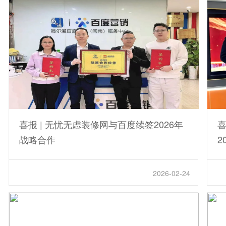
喜报 | 无忧无虑装修网与百度续签2026年
喜
战略合作
2
2026-02-24