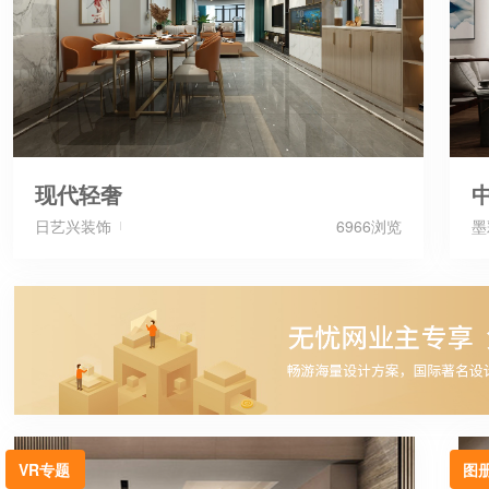
现代轻奢
日艺兴装饰
6966浏览
墨
VR专题
图